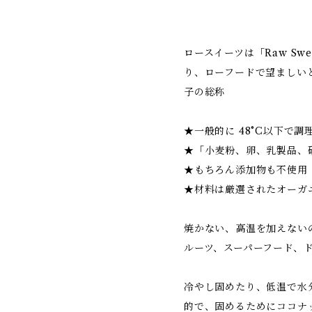
ロースイーツは「Raw Sw
り、ローフードで望ましい
子の総称
★一般的に 48°C以下で調
★「小麦粉、卵、乳製品、
★もちろん添加物も不使用
★材料は厳選されたオーガ
焼かない、高温を加えない
ルーツ、スーパーフード、
冷やし固めたり、低温で水
的で、固めるためにココナ